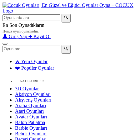
🔍
En Son Oynadıkların
Henüz oyun oynamadın.
👤 Giriş Yap
➕ Kayıt Ol
🔍
🔥 Yeni Oyunlar
❤️ Popüler Oyunlar
KATEGORİLER
3D Oyunlar
Aksiyon Oyunları
Alışveriş Oyunları
Araba Oyunları
Atari Oyunları
Avatar Oyunları
Balon Patlatma
Barbie Oyunları
Bebek Oyunları
Beceri Oyunları