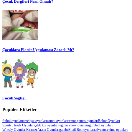
Çocuk Dergileri Nasıl Olmalı?
Çocuklara Florür Uygulaması Zararlı Mı?
Çocuk Sağlığı
Popüler Etiketler
futbol oyunları
ameliyat oyunları
zombi oyunları
armor games oyunları
Robot Oyunları
Sports Heads Oyunları
çilek kız oyunları
regular show oyunlari
gumball oyunları
Wheely Oyunları
Kırmızı Araba Oyunları
gambıl
Snail Bob oyunları
adventure time oyunları