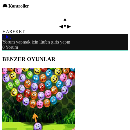
🎮 Kontroller
▲
▼
◀
▶
HAREKET
Giriş
Yorum yapmak için lütfen giriş yapın
0
Yorum
BENZER OYUNLAR