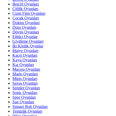
Ben10 Oyunları
Çiftlik Oyunları
Çizgi Film Oyunları
Çocuk Oyunları
Doktor Oyunları
Dora Oyunları
Dövüş Oyunları
Eğitici Oyunlar
Giydirme Oyunları
İki Kişilik Oyunlar
İtfaiye Oyunları
Kaçış Oyunları
Kayu Oyunları
Kız Oyunları
Macera Oyunları
Mario Oyunları
Miniş Oyunları
Savaş Oyunları
Şirinler Oyunları
Sonic Oyunları
Spor Oyunları
Sue Oyunları
Sünger Bob Oyunları
Temizlik Oyunları
Winx Oyunları