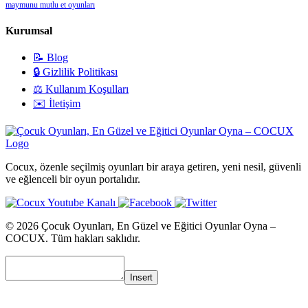
maymunu mutlu et oyunları
Kurumsal
📝 Blog
🔒 Gizlilik Politikası
⚖️ Kullanım Koşulları
✉️ İletişim
Cocux, özenle seçilmiş oyunları bir araya getiren, yeni nesil, güvenli
ve eğlenceli bir oyun portalıdır.
© 2026 Çocuk Oyunları, En Güzel ve Eğitici Oyunlar Oyna –
COCUX. Tüm hakları saklıdır.
Insert