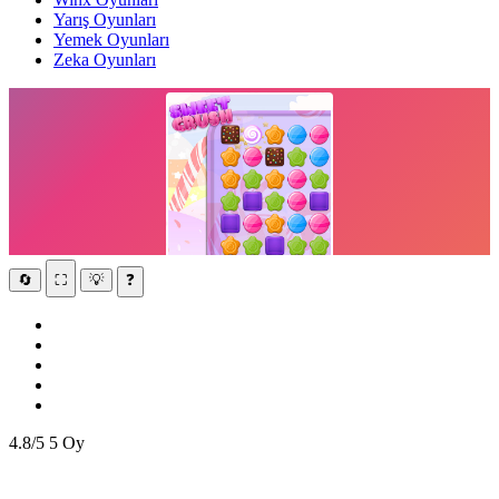
Yarış Oyunları
Yemek Oyunları
Zeka Oyunları
🔄
⛶
💡
❓
4.8/5
5 Oy