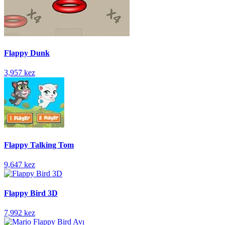
Flappy Dunk
3,957 kez
Flappy Talking Tom
9,647 kez
Flappy Bird 3D
7,992 kez