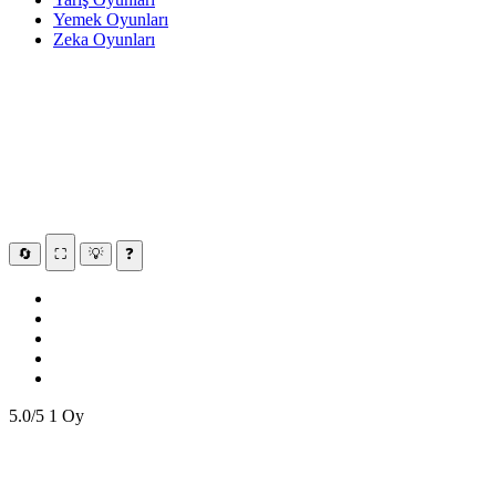
Yemek Oyunları
Zeka Oyunları
🔄
⛶
💡
❓
5.0/5
1 Oy