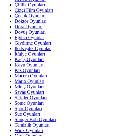
Çiftlik Oyunları
Çizgi Film Oyunları
Çocuk Oyunları
Doktor Oyunları
Dora Oyunları
Dövüş Oyunları
Eğitici Oyunlar
Giydirme Oyunları
İki Kişilik Oyunlar
İtfaiye Oyunları
Kaçış Oyunları
Kayu Oyunları
Kız Oyunları
Macera Oyunları
Mario Oyunları
Miniş Oyunları
Savaş Oyunları
Şirinler Oyunları
Sonic Oyunları
Spor Oyunları
Sue Oyunları
Sünger Bob Oyunları
Temizlik Oyunları
Winx Oyunları
Yarış Oyunları