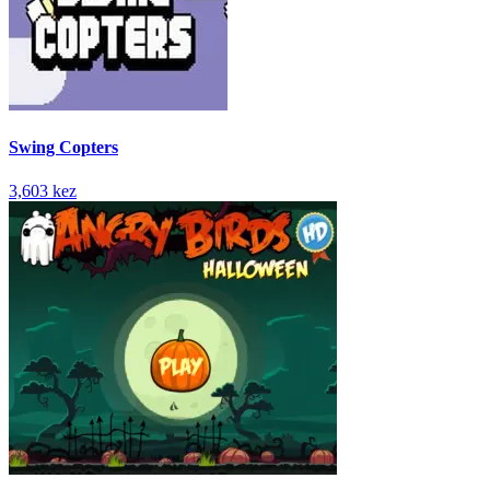
Swing Copters
3,603 kez