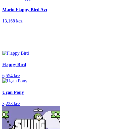
Mario Flappy Bird Avı
13,168 kez
Flappy Bird
6,554 kez
Uçan Pony
3,228 kez