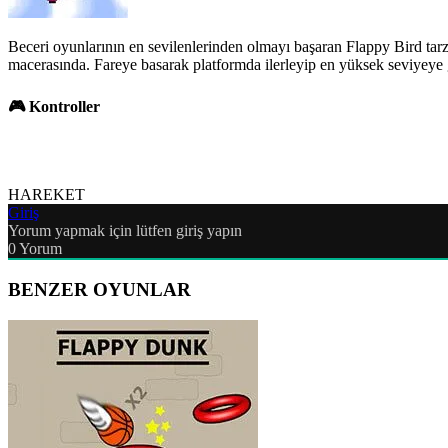
Beceri oyunlarının en sevilenlerinden olmayı başaran Flappy Bird tar
macerasında. Fareye basarak platformda ilerleyip en yüksek seviyeye ge
🎮 Kontroller
HAREKET
Giriş
Yorum yapmak için lütfen giriş yapın
0
Yorum
BENZER OYUNLAR