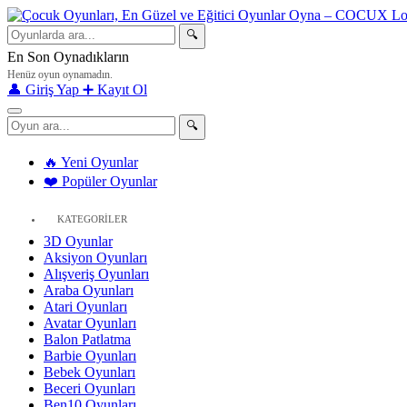
🔍
En Son Oynadıkların
Henüz oyun oynamadın.
👤 Giriş Yap
➕ Kayıt Ol
🔍
🔥 Yeni Oyunlar
❤️ Popüler Oyunlar
KATEGORİLER
3D Oyunlar
Aksiyon Oyunları
Alışveriş Oyunları
Araba Oyunları
Atari Oyunları
Avatar Oyunları
Balon Patlatma
Barbie Oyunları
Bebek Oyunları
Beceri Oyunları
Ben10 Oyunları