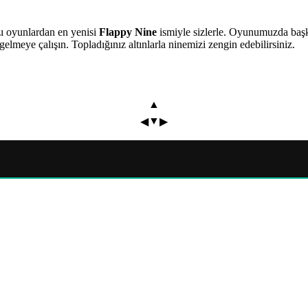
zı oyunlardan en yenisi
Flappy Nine
ismiyle sizlerle. Oyunumuzda başk
lmeye çalışın. Topladığınız altınlarla ninemizi zengin edebilirsiniz.
▲
▼
◀
▶