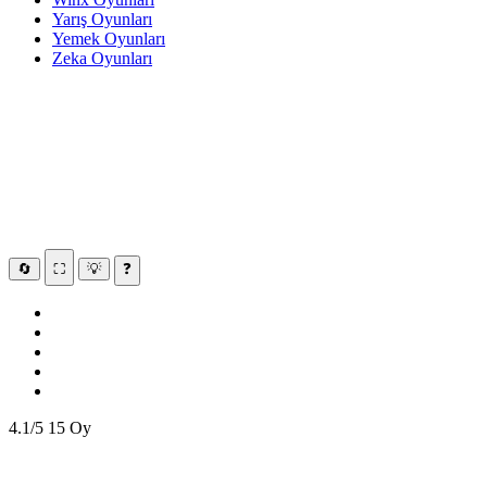
Yarış Oyunları
Yemek Oyunları
Zeka Oyunları
🔄
⛶
💡
❓
4.1/5
15 Oy