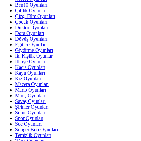
Ben10 Oyunları
Çiftlik Oyunları
Çizgi Film Oyunları
Çocuk Oyunları
Doktor Oyunları
Dora Oyunları
Dövüş Oyunları
Eğitici Oyunlar
Giydirme Oyunları
İki Kişilik Oyunlar
İtfaiye Oyunları
Kaçış Oyunları
Kayu Oyunları
Kız Oyunları
Macera Oyunları
Mario Oyunları
Miniş Oyunları
Savaş Oyunları
Şirinler Oyunları
Sonic Oyunları
Spor Oyunları
Sue Oyunları
Sünger Bob Oyunları
Temizlik Oyunları
Winx Oyunları