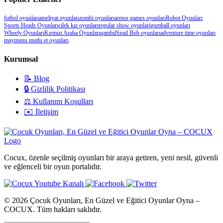
futbol oyunları
ameliyat oyunları
zombi oyunları
armor games oyunları
Robot Oyunları
Sports Heads Oyunları
çilek kız oyunları
regular show oyunlari
gumball oyunları
Wheely Oyunları
Kırmızı Araba Oyunları
gambıl
Snail Bob oyunları
adventure time oyunları
maymunu mutlu et oyunları
Kurumsal
📝 Blog
🔒 Gizlilik Politikası
⚖️ Kullanım Koşulları
✉️ İletişim
Cocux, özenle seçilmiş oyunları bir araya getiren, yeni nesil, güvenli
ve eğlenceli bir oyun portalıdır.
© 2026 Çocuk Oyunları, En Güzel ve Eğitici Oyunlar Oyna –
COCUX. Tüm hakları saklıdır.