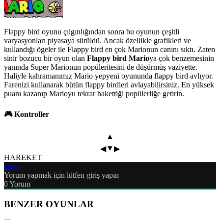
Flappy bird oyunu çılgınlığından sonra bu oyunun çeşitli
varyasyonları piyasaya sürüldü. Ancak özellikle grafikleri ve
kullandığı ögeler ile Flappy bird en çok Marionun canını sıktı. Zaten
sinir bozucu bir oyun olan
Flappy bird Mario
ya çok benzemesinin
yanında Super Marionun popüleritesini de düşürmüş vaziyette.
Haliyle kahramanımız Mario yepyeni oyununda flappy bird avlıyor.
Farenizi kullanarak bütün flappy birdleri avlayabilirsiniz. En yüksek
puanı kazanıp Marioyu tekrar hakettiği popülerliğe getirin.
🎮 Kontroller
▲
▼
◀
▶
HAREKET
Giriş
Yorum yapmak için lütfen giriş yapın
0
Yorum
BENZER OYUNLAR