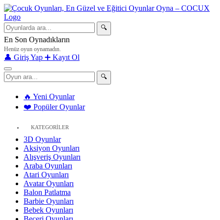
🔍
En Son Oynadıkların
Henüz oyun oynamadın.
👤 Giriş Yap
➕ Kayıt Ol
🔍
🔥 Yeni Oyunlar
❤️ Popüler Oyunlar
KATEGORİLER
3D Oyunlar
Aksiyon Oyunları
Alışveriş Oyunları
Araba Oyunları
Atari Oyunları
Avatar Oyunları
Balon Patlatma
Barbie Oyunları
Bebek Oyunları
Beceri Oyunları