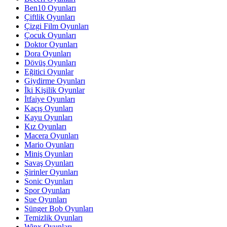
Ben10 Oyunları
Çiftlik Oyunları
Çizgi Film Oyunları
Çocuk Oyunları
Doktor Oyunları
Dora Oyunları
Dövüş Oyunları
Eğitici Oyunlar
Giydirme Oyunları
İki Kişilik Oyunlar
İtfaiye Oyunları
Kaçış Oyunları
Kayu Oyunları
Kız Oyunları
Macera Oyunları
Mario Oyunları
Miniş Oyunları
Savaş Oyunları
Şirinler Oyunları
Sonic Oyunları
Spor Oyunları
Sue Oyunları
Sünger Bob Oyunları
Temizlik Oyunları
Winx Oyunları