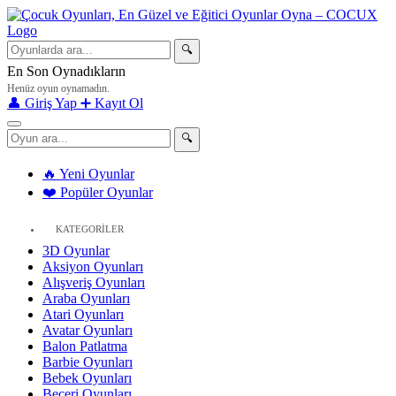
🔍
En Son Oynadıkların
Henüz oyun oynamadın.
👤 Giriş Yap
➕ Kayıt Ol
🔍
🔥 Yeni Oyunlar
❤️ Popüler Oyunlar
KATEGORİLER
3D Oyunlar
Aksiyon Oyunları
Alışveriş Oyunları
Araba Oyunları
Atari Oyunları
Avatar Oyunları
Balon Patlatma
Barbie Oyunları
Bebek Oyunları
Beceri Oyunları