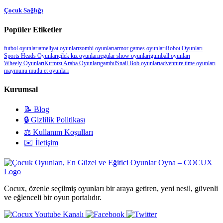
Çocuk Sağlığı
Popüler Etiketler
futbol oyunları
ameliyat oyunları
zombi oyunları
armor games oyunları
Robot Oyunları
Sports Heads Oyunları
çilek kız oyunları
regular show oyunlari
gumball oyunları
Wheely Oyunları
Kırmızı Araba Oyunları
gambıl
Snail Bob oyunları
adventure time oyunları
maymunu mutlu et oyunları
Kurumsal
📝 Blog
🔒 Gizlilik Politikası
⚖️ Kullanım Koşulları
✉️ İletişim
Cocux, özenle seçilmiş oyunları bir araya getiren, yeni nesil, güvenli
ve eğlenceli bir oyun portalıdır.