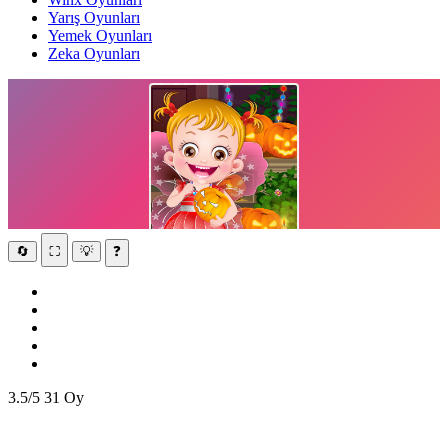
Yarış Oyunları
Yemek Oyunları
Zeka Oyunları
🔄
⛶
💡
❓
3.5/5
31 Oy