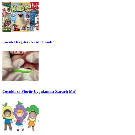
Çocuk Dergileri Nasıl Olmalı?
Çocuklara Florür Uygulaması Zararlı Mı?