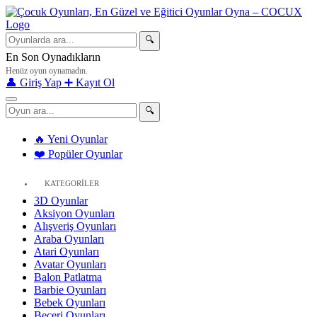
🔍
En Son Oynadıkların
Henüz oyun oynamadın.
👤 Giriş Yap
➕ Kayıt Ol
🔍
🔥 Yeni Oyunlar
❤️ Popüler Oyunlar
KATEGORİLER
3D Oyunlar
Aksiyon Oyunları
Alışveriş Oyunları
Araba Oyunları
Atari Oyunları
Avatar Oyunları
Balon Patlatma
Barbie Oyunları
Bebek Oyunları
Beceri Oyunları