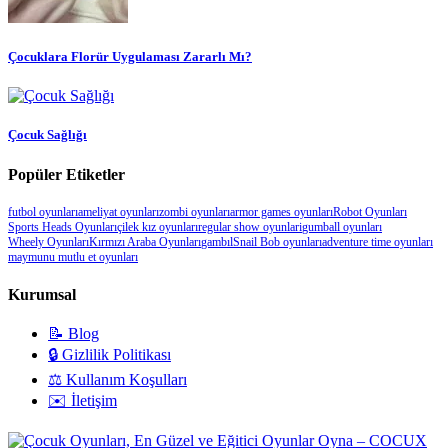
Çocuklara Florür Uygulaması Zararlı Mı?
Çocuk Sağlığı
Popüler Etiketler
futbol oyunları
ameliyat oyunları
zombi oyunları
armor games oyunları
Robot Oyunları
Sports Heads Oyunları
çilek kız oyunları
regular show oyunlari
gumball oyunları
Wheely Oyunları
Kırmızı Araba Oyunları
gambıl
Snail Bob oyunları
adventure time oyunları
maymunu mutlu et oyunları
Kurumsal
📝 Blog
🔒 Gizlilik Politikası
⚖️ Kullanım Koşulları
✉️ İletişim