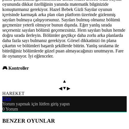
oyununda dikkat özelliğinin yanında matematik bilginizide
konuşturmanız gerekiyor. Hazel Bebek Gizli Sayılar oyunun
içerisinde karmaşık arka plan olan platform üzerinde gizlenmiş
sayıları bulmaya çalışıyorsunuz. Sayıları bulmuş olmanız bölümü
geçmenize yeterli olmuyor bunun dışında. Eğer yanlış sırada
seçerseniz sayıları bölümü geçemezsiniz. Hem sayıları bulun hemde
doğru sırada ilerleyin. Bölümler geçtikçe daha zorlu arka planlarda
daha fazla sayı bulmanız gerekiyor. Görsel dikkatinizi ön plana
çıkartın ve bölümleri başarılı şekillerde bitirin. Yanlış sıralama ile
bitirdiğiniz bölümlerde güzel puan almayacağınızı unutmayın. Fare
ile oynanıyor. İyi eğlenceler.
🎮 Kontroller
▲
▼
◀
▶
HAREKET
Giriş
Yorum yapmak için lütfen giriş yapın
0
Yorum
BENZER OYUNLAR