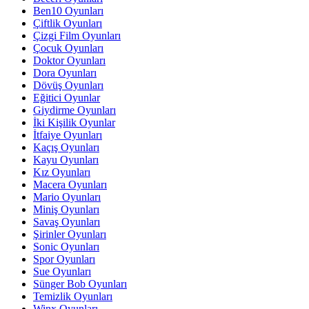
Ben10 Oyunları
Çiftlik Oyunları
Çizgi Film Oyunları
Çocuk Oyunları
Doktor Oyunları
Dora Oyunları
Dövüş Oyunları
Eğitici Oyunlar
Giydirme Oyunları
İki Kişilik Oyunlar
İtfaiye Oyunları
Kaçış Oyunları
Kayu Oyunları
Kız Oyunları
Macera Oyunları
Mario Oyunları
Miniş Oyunları
Savaş Oyunları
Şirinler Oyunları
Sonic Oyunları
Spor Oyunları
Sue Oyunları
Sünger Bob Oyunları
Temizlik Oyunları
Winx Oyunları