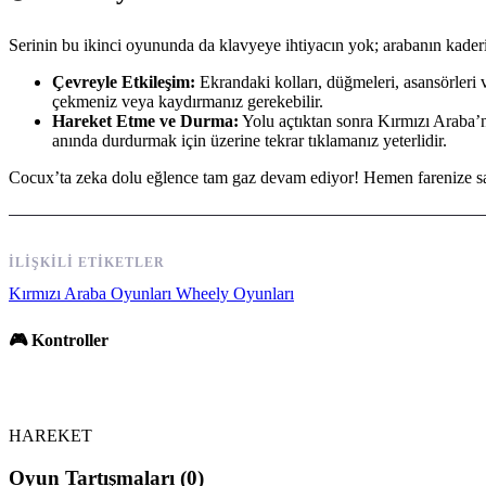
Serinin bu ikinci oyununda da klavyeye ihtiyacın yok; arabanın kade
Çevreyle Etkileşim:
Ekrandaki kolları, düğmeleri, asansörleri v
çekmeniz veya kaydırmanız gerekebilir.
Hareket Etme ve Durma:
Yolu açtıktan sonra Kırmızı Araba’nı
anında durdurmak için üzerine tekrar tıklamanız yeterlidir.
Cocux’ta zeka dolu eğlence tam gaz devam ediyor! Hemen farenize sa
İLIŞKILI ETIKETLER
Kırmızı Araba Oyunları
Wheely Oyunları
🎮 Kontroller
HAREKET
Oyun Tartışmaları (0)