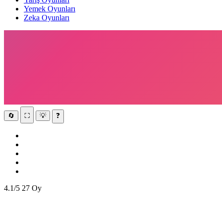
Yemek Oyunları
Zeka Oyunları
🔄
⛶
💡
❓
4.1/5
27 Oy