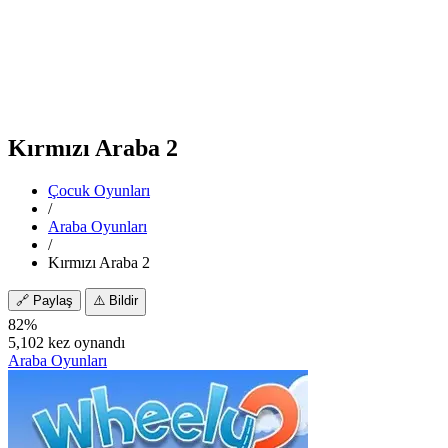
Kırmızı Araba 2
Çocuk Oyunları
/
Araba Oyunları
/
Kırmızı Araba 2
🔗
Paylaş
⚠️
Bildir
82%
5,102 kez oynandı
Araba Oyunları