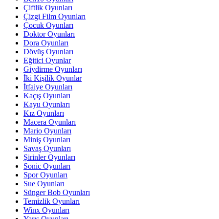
Çiftlik Oyunları
Çizgi Film Oyunları
Çocuk Oyunları
Doktor Oyunları
Dora Oyunları
Dövüş Oyunları
Eğitici Oyunlar
Giydirme Oyunları
İki Kişilik Oyunlar
İtfaiye Oyunları
Kaçış Oyunları
Kayu Oyunları
Kız Oyunları
Macera Oyunları
Mario Oyunları
Miniş Oyunları
Savaş Oyunları
Şirinler Oyunları
Sonic Oyunları
Spor Oyunları
Sue Oyunları
Sünger Bob Oyunları
Temizlik Oyunları
Winx Oyunları
Yarış Oyunları