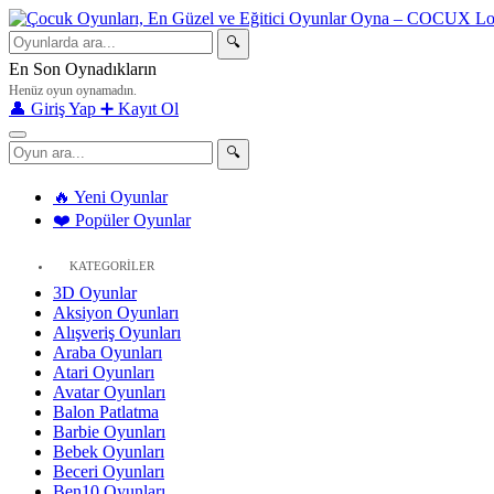
🔍
En Son Oynadıkların
Henüz oyun oynamadın.
👤 Giriş Yap
➕ Kayıt Ol
🔍
🔥 Yeni Oyunlar
❤️ Popüler Oyunlar
KATEGORİLER
3D Oyunlar
Aksiyon Oyunları
Alışveriş Oyunları
Araba Oyunları
Atari Oyunları
Avatar Oyunları
Balon Patlatma
Barbie Oyunları
Bebek Oyunları
Beceri Oyunları
Ben10 Oyunları