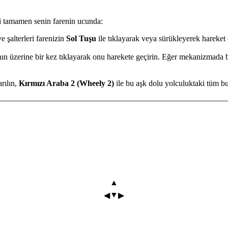
ri tamamen senin farenin ucunda:
e şalterleri farenizin
Sol Tuşu
ile tıklayarak veya sürükleyerek hareket e
n üzerine bir kez tıklayarak onu harekete geçirin. Eğer mekanizmada bir
rılın,
Kırmızı Araba 2 (Wheely 2)
ile bu aşk dolu yolculuktaki tüm bu
▲
▼
◀
▶