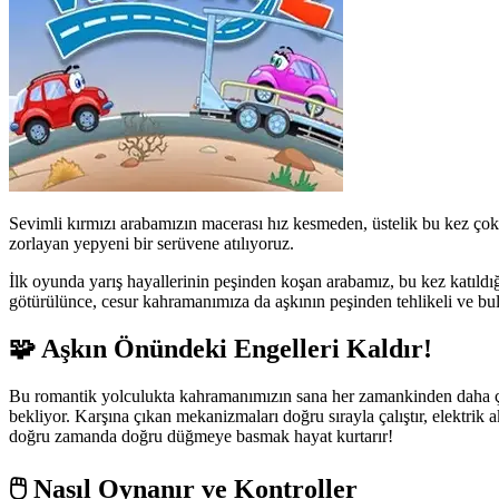
Sevimli kırmızı arabamızın macerası hız kesmeden, üstelik bu kez çok
zorlayan yepyeni bir serüvene atılıyoruz.
İlk oyunda yarış hayallerinin peşinden koşan arabamız, bu kez katıldı
götürülünce, cesur kahramanımıza da aşkının peşinden tehlikeli ve bu
🧩 Aşkın Önündeki Engelleri Kaldır!
Bu romantik yolculukta kahramanımızın sana her zamankinden daha çok 
bekliyor. Karşına çıkan mekanizmaları doğru sırayla çalıştır, elektrik
doğru zamanda doğru düğmeye basmak hayat kurtarır!
🖱️ Nasıl Oynanır ve Kontroller