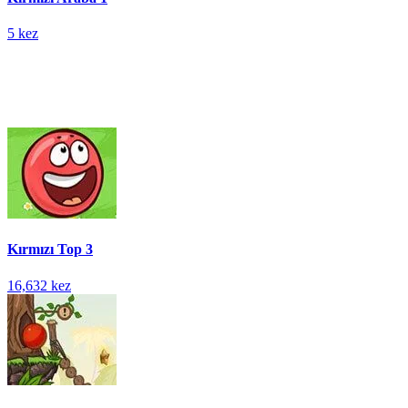
5 kez
Kırmızı Top 3
16,632 kez