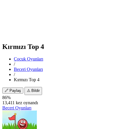
Kırmızı Top 4
Çocuk Oyunları
/
Beceri Oyunları
/
Kırmızı Top 4
🔗
Paylaş
⚠️
Bildir
86%
13,411 kez oynandı
Beceri Oyunları