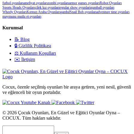
futbol oyunları
ameliyat oyunları
zombi oyunları
armor games oyunları
Robot Oyunları
Sports Heads Oyunları
çilek kız oyunları
regular show oyunlari
gumball oyunları
Wheely Oyunları
Kırmızı Araba Oyunları
gambıl
Snail Bob oyunları
adventure time oyunları
maymunu mutlu et oyunları
Kurumsal
📝 Blog
🔒 Gizlilik Politikası
⚖️ Kullanım Koşulları
✉️ İletişim
Cocux, özenle seçilmiş oyunları bir araya getiren, yeni nesil, güvenli
ve eğlenceli bir oyun portalıdır.
© 2026 Çocuk Oyunları, En Güzel ve Eğitici Oyunlar Oyna –
COCUX. Tüm hakları saklıdır.