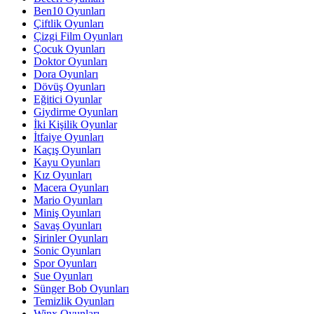
Ben10 Oyunları
Çiftlik Oyunları
Çizgi Film Oyunları
Çocuk Oyunları
Doktor Oyunları
Dora Oyunları
Dövüş Oyunları
Eğitici Oyunlar
Giydirme Oyunları
İki Kişilik Oyunlar
İtfaiye Oyunları
Kaçış Oyunları
Kayu Oyunları
Kız Oyunları
Macera Oyunları
Mario Oyunları
Miniş Oyunları
Savaş Oyunları
Şirinler Oyunları
Sonic Oyunları
Spor Oyunları
Sue Oyunları
Sünger Bob Oyunları
Temizlik Oyunları
Winx Oyunları