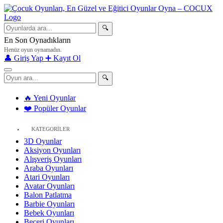
🔍
En Son Oynadıkların
Henüz oyun oynamadın.
👤 Giriş Yap
➕ Kayıt Ol
🔍
🔥 Yeni Oyunlar
❤️ Popüler Oyunlar
KATEGORİLER
3D Oyunlar
Aksiyon Oyunları
Alışveriş Oyunları
Araba Oyunları
Atari Oyunları
Avatar Oyunları
Balon Patlatma
Barbie Oyunları
Bebek Oyunları
Beceri Oyunları