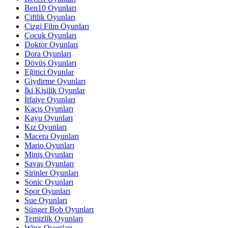
Ben10 Oyunları
Çiftlik Oyunları
Çizgi Film Oyunları
Çocuk Oyunları
Doktor Oyunları
Dora Oyunları
Dövüş Oyunları
Eğitici Oyunlar
Giydirme Oyunları
İki Kişilik Oyunlar
İtfaiye Oyunları
Kaçış Oyunları
Kayu Oyunları
Kız Oyunları
Macera Oyunları
Mario Oyunları
Miniş Oyunları
Savaş Oyunları
Şirinler Oyunları
Sonic Oyunları
Spor Oyunları
Sue Oyunları
Sünger Bob Oyunları
Temizlik Oyunları
Winx Oyunları