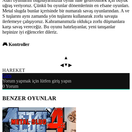
Atari oyunlarını bilgisayarınızda oynar hale getirebilmek için büyük
uğraş veriyoruz. Çünkü bu oyunlar dönemlerinin en efsane oyunları.
Metal slugda bunlar içerisinde bir numaralı savaş oyunlarından. A ve
S tuşlarını aynı zamanda yön tuşlarını kullanarak zorlu savaşta
ilerlemeye çalışıyoruz. Kahramanımızla oldukça zorlu düşmanlara
karşı savaş vereceğiz. Bu oyunu hatırlayanlar, yeni tanışanlar
hepinize iyi eğlenceler dileriz.
🎮 Kontroller
▲
▼
◀
▶
HAREKET
Giriş
Yorum yapmak için lütfen giriş yapın
0
Yorum
BENZER OYUNLAR