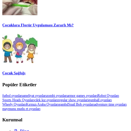
Çocuklara Florür Uygulaması Zararlı Mı?
Çocuk Sağlığı
Popüler Etiketler
futbol oyunları
ameliyat oyunları
zombi oyunları
armor games oyunları
Robot Oyunları
Sports Heads Oyunları
çilek kız oyunları
regular show oyunlari
gumball oyunları
Wheely Oyunları
Kırmızı Araba Oyunları
gambıl
Snail Bob oyunları
adventure time oyunları
maymunu mutlu et oyunları
Kurumsal