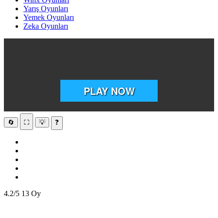
Yarış Oyunları
Yemek Oyunları
Zeka Oyunları
🔄
⛶
💡
❓
4.2/5
13 Oy