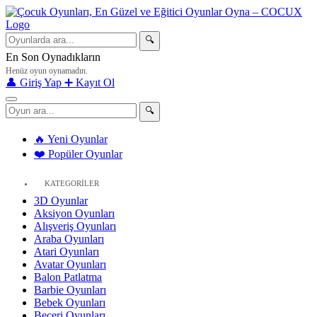
🔍
En Son Oynadıkların
Henüz oyun oynamadın.
👤 Giriş Yap
➕ Kayıt Ol
🔍
🔥 Yeni Oyunlar
❤️ Popüler Oyunlar
KATEGORİLER
3D Oyunlar
Aksiyon Oyunları
Alışveriş Oyunları
Araba Oyunları
Atari Oyunları
Avatar Oyunları
Balon Patlatma
Barbie Oyunları
Bebek Oyunları
Beceri Oyunları