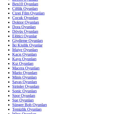
Ben10 Oyunları
Çiftlik Oyunları
Çizgi Film Oyunları
Çocuk Oyunları
Doktor Oyunları
Dora Oyunları
Dövüş Oyunları
Eğitici Oyunlar
Giydirme Oyunları
İki Kişilik Oyunlar
İtfaiye Oyunları
Kaçış Oyunları
Kayu Oyunları
Kız Oyunları
Macera Oyunları
Mario Oyunları
Miniş Oyunları
Savaş Oyunları
Şirinler Oyunları
Sonic Oyunları
Spor Oyunları
Sue Oyunları
Sünger Bob Oyunları
Temizlik Oyunları
Winx Oyunları