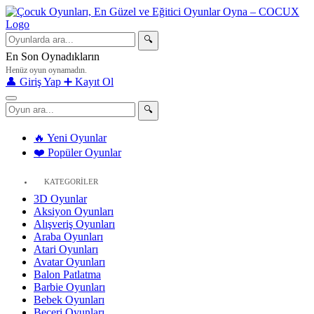
🔍
En Son Oynadıkların
Henüz oyun oynamadın.
👤 Giriş Yap
➕ Kayıt Ol
🔍
🔥 Yeni Oyunlar
❤️ Popüler Oyunlar
KATEGORİLER
3D Oyunlar
Aksiyon Oyunları
Alışveriş Oyunları
Araba Oyunları
Atari Oyunları
Avatar Oyunları
Balon Patlatma
Barbie Oyunları
Bebek Oyunları
Beceri Oyunları