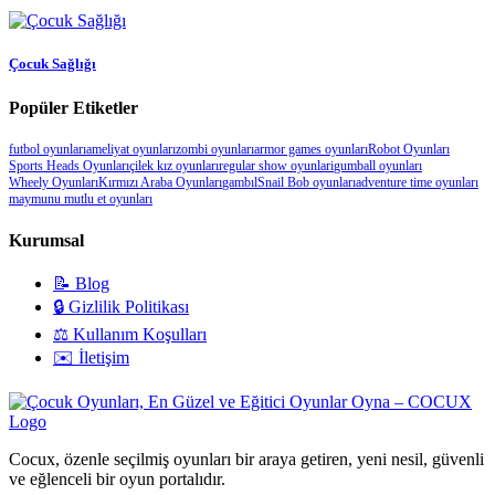
Çocuk Sağlığı
Popüler Etiketler
futbol oyunları
ameliyat oyunları
zombi oyunları
armor games oyunları
Robot Oyunları
Sports Heads Oyunları
çilek kız oyunları
regular show oyunlari
gumball oyunları
Wheely Oyunları
Kırmızı Araba Oyunları
gambıl
Snail Bob oyunları
adventure time oyunları
maymunu mutlu et oyunları
Kurumsal
📝 Blog
🔒 Gizlilik Politikası
⚖️ Kullanım Koşulları
✉️ İletişim
Cocux, özenle seçilmiş oyunları bir araya getiren, yeni nesil, güvenli
ve eğlenceli bir oyun portalıdır.