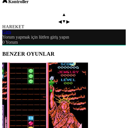
🎮 Kontroller
▲
▼
◀
▶
HAREKET
Giriş
Yorum yapmak için lütfen giriş yapın
0
Yorum
BENZER OYUNLAR