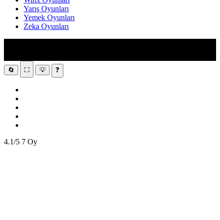
Yarış Oyunları
START GAME
Yemek Oyunları
Zeka Oyunları
🔄
⛶
💡
❓
4.1/5
7 Oy
Disks
Settings