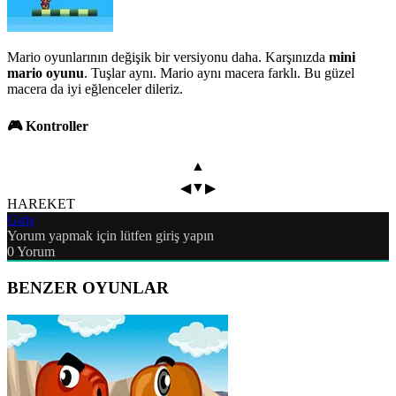
Mario oyunlarının değişik bir versiyonu daha. Karşınızda
mini
mario oyunu
. Tuşlar aynı. Mario aynı macera farklı. Bu güzel
macera da iyi eğlenceler dileriz.
🎮 Kontroller
▲
▼
◀
▶
HAREKET
Giriş
Yorum yapmak için lütfen giriş yapın
0
Yorum
BENZER OYUNLAR