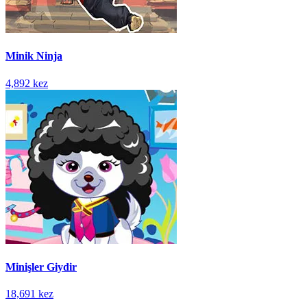
Minik Ninja
4,892 kez
Minişler Giydir
18,691 kez