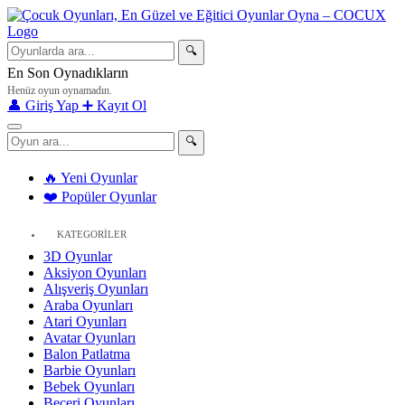
🔍
En Son Oynadıkların
Henüz oyun oynamadın.
👤 Giriş Yap
➕ Kayıt Ol
🔍
🔥 Yeni Oyunlar
❤️ Popüler Oyunlar
KATEGORİLER
3D Oyunlar
Aksiyon Oyunları
Alışveriş Oyunları
Araba Oyunları
Atari Oyunları
Avatar Oyunları
Balon Patlatma
Barbie Oyunları
Bebek Oyunları
Beceri Oyunları