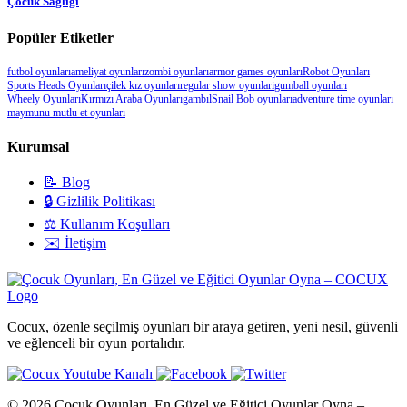
Çocuk Sağlığı
Popüler Etiketler
futbol oyunları
ameliyat oyunları
zombi oyunları
armor games oyunları
Robot Oyunları
Sports Heads Oyunları
çilek kız oyunları
regular show oyunlari
gumball oyunları
Wheely Oyunları
Kırmızı Araba Oyunları
gambıl
Snail Bob oyunları
adventure time oyunları
maymunu mutlu et oyunları
Kurumsal
📝 Blog
🔒 Gizlilik Politikası
⚖️ Kullanım Koşulları
✉️ İletişim
Cocux, özenle seçilmiş oyunları bir araya getiren, yeni nesil, güvenli
ve eğlenceli bir oyun portalıdır.
© 2026 Çocuk Oyunları, En Güzel ve Eğitici Oyunlar Oyna –