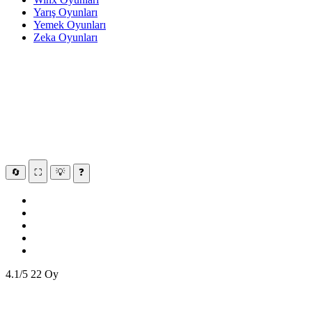
Yarış Oyunları
Yemek Oyunları
Zeka Oyunları
🔄
⛶
💡
❓
4.1/5
22 Oy