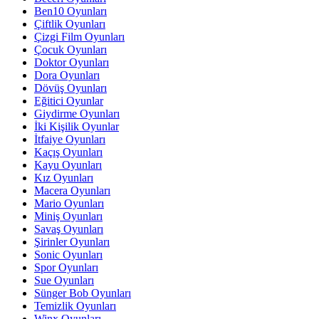
Ben10 Oyunları
Çiftlik Oyunları
Çizgi Film Oyunları
Çocuk Oyunları
Doktor Oyunları
Dora Oyunları
Dövüş Oyunları
Eğitici Oyunlar
Giydirme Oyunları
İki Kişilik Oyunlar
İtfaiye Oyunları
Kaçış Oyunları
Kayu Oyunları
Kız Oyunları
Macera Oyunları
Mario Oyunları
Miniş Oyunları
Savaş Oyunları
Şirinler Oyunları
Sonic Oyunları
Spor Oyunları
Sue Oyunları
Sünger Bob Oyunları
Temizlik Oyunları
Winx Oyunları