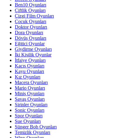
Ben10 Oyunları
Çiftlik Oyunları
Çizgi Film Oyunları
Çocuk Oyunları
Doktor Oyunları
Dora Oyunları
Dövüş Oyunları
Eğitici Oyunlar
Giydirme Oyunları
İki Kişilik Oyunlar
İtfaiye Oyunları
Kaçış Oyunları
Kayu Oyunları
Kız Oyunları
Macera Oyunları
Mario Oyunları
Miniş Oyunları
Savaş Oyunları
Şirinler Oyunları
Sonic Oyunları
Spor Oyunları
Sue Oyunları
Sünger Bob Oyunları
Temizlik Oyunları
Winx Oyunları