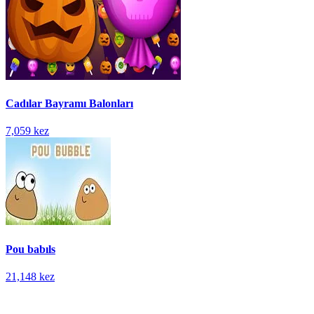
Cadılar Bayramı Balonları
7,059 kez
Pou babıls
21,148 kez