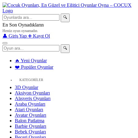
🔍
En Son Oynadıkların
Henüz oyun oynamadın.
👤 Giriş Yap
➕ Kayıt Ol
🔍
🔥 Yeni Oyunlar
❤️ Popüler Oyunlar
KATEGORİLER
3D Oyunlar
Aksiyon Oyunları
Alışveriş Oyunları
Araba Oyunları
Atari Oyunları
Avatar Oyunları
Balon Patlatma
Barbie Oyunları
Bebek Oyunları
Beceri Oyunları