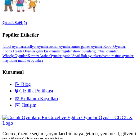
Çocuk Sağlığı
Popüler Etiketler
futbol oyunları
ameliyat oyunları
zombi oyunları
armor games oyunları
Robot Oyunları
Sports Heads Oyunları
çilek kız oyunları
regular show oyunlari
gumball oyunları
Wheely Oyunları
Kırmızı Araba Oyunları
gambıl
Snail Bob oyunları
adventure time oyunları
maymunu mutlu et oyunları
Kurumsal
📝 Blog
🔒 Gizlilik Politikası
⚖️ Kullanım Koşulları
✉️ İletişim
Cocux, özenle seçilmiş oyunları bir araya getiren, yeni nesil, güvenli