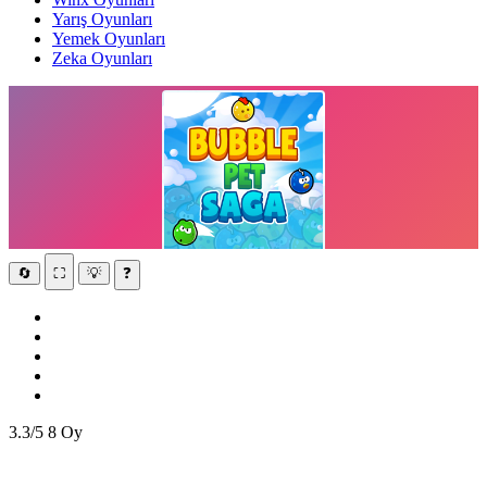
Yarış Oyunları
Yemek Oyunları
Zeka Oyunları
🔄
⛶
💡
❓
3.3/5
8 Oy