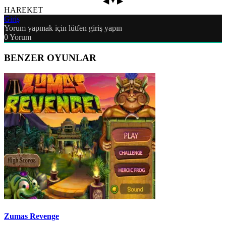
▼
◀
▶
HAREKET
Giriş
Yorum yapmak için lütfen giriş yapın
0
Yorum
BENZER OYUNLAR
Zumas Revenge