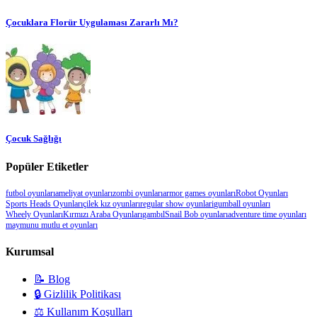
Çocuklara Florür Uygulaması Zararlı Mı?
Çocuk Sağlığı
Popüler Etiketler
futbol oyunları
ameliyat oyunları
zombi oyunları
armor games oyunları
Robot Oyunları
Sports Heads Oyunları
çilek kız oyunları
regular show oyunlari
gumball oyunları
Wheely Oyunları
Kırmızı Araba Oyunları
gambıl
Snail Bob oyunları
adventure time oyunları
maymunu mutlu et oyunları
Kurumsal
📝 Blog
🔒 Gizlilik Politikası
⚖️ Kullanım Koşulları