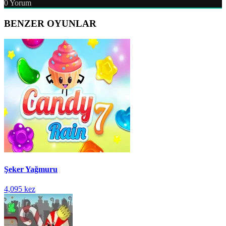
0
Yorum
BENZER OYUNLAR
Şeker Yağmuru
4,095 kez