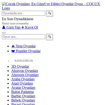
🔍
En Son Oynadıkların
Henüz oyun oynamadın.
👤 Giriş Yap
➕ Kayıt Ol
🔍
🔥 Yeni Oyunlar
❤️ Popüler Oyunlar
KATEGORİLER
3D Oyunlar
Aksiyon Oyunları
Alışveriş Oyunları
Araba Oyunları
Atari Oyunları
Avatar Oyunları
Balon Patlatma
Barbie Oyunları
Bebek Oyunları
Beceri Oyunları