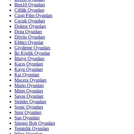
Ben10 Oyunları
Çiftlik Oyunları
Çizgi Film Oyunları
Çocuk Oyunları
Doktor Oyunları
Dora Oyunları
Dövüş Oyunları
Eğitici Oyunlar
Giydirme Oyunları
İki Kişilik Oyunlar
İtfaiye Oyunları
Kaçış Oyunları
Kayu Oyunları
Kız Oyunları
Macera Oyunları
Mario Oyunları
Miniş Oyunları
Savaş Oyunları
Şirinler Oyunları
Sonic Oyunları
Spor Oyunları
Sue Oyunları
Sünger Bob Oyunları
Temizlik Oyunları
Winx Oyunları