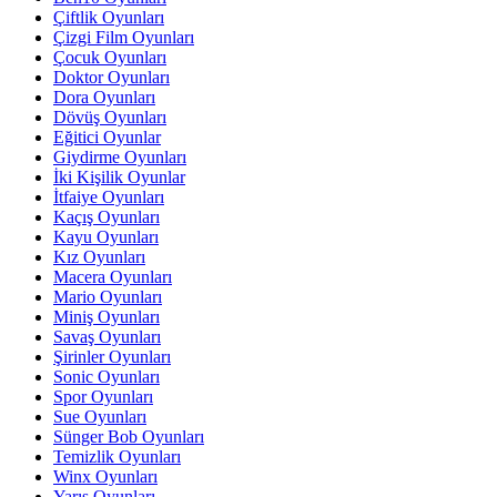
Çiftlik Oyunları
Çizgi Film Oyunları
Çocuk Oyunları
Doktor Oyunları
Dora Oyunları
Dövüş Oyunları
Eğitici Oyunlar
Giydirme Oyunları
İki Kişilik Oyunlar
İtfaiye Oyunları
Kaçış Oyunları
Kayu Oyunları
Kız Oyunları
Macera Oyunları
Mario Oyunları
Miniş Oyunları
Savaş Oyunları
Şirinler Oyunları
Sonic Oyunları
Spor Oyunları
Sue Oyunları
Sünger Bob Oyunları
Temizlik Oyunları
Winx Oyunları
Yarış Oyunları