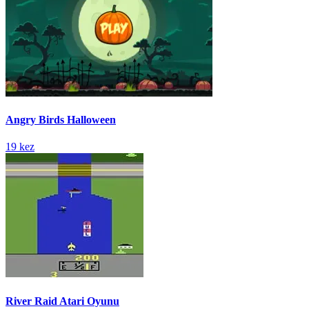
Angry Birds Halloween
19 kez
River Raid Atari Oyunu