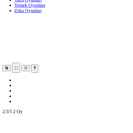
Yemek Oyunları
Zeka Oyunları
🔄
⛶
💡
❓
2.5/5
2 Oy