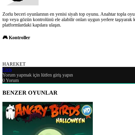
Zorlu beceri oyunlarının en yenisi siyah top oyunu. Anahtar topla 
top veya gözün kontrolünü ele alabilir onları uygun yerlere taşıyarak
platformlardaki kapılara ulaşın.
🎮 Kontroller
HAREKET
Giriş
Yorum yapmak için lütfen giriş yapın
0
Yorum
BENZER OYUNLAR