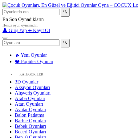
🔍
En Son Oynadıkların
Henüz oyun oynamadın.
👤 Giriş Yap
➕ Kayıt Ol
🔍
🔥 Yeni Oyunlar
❤️ Popüler Oyunlar
KATEGORİLER
3D Oyunlar
Aksiyon Oyunları
Alışveriş Oyunları
Araba Oyunları
Atari Oyunları
Avatar Oyunları
Balon Patlatma
Barbie Oyunları
Bebek Oyunları
Beceri Oyunları
Ben10 Oyunları