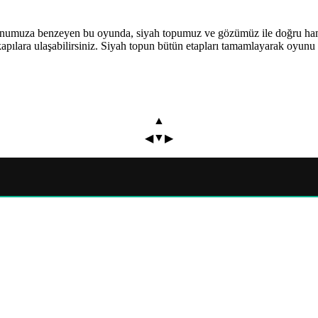
oyunumuza benzeyen bu oyunda, siyah topumuz ve gözümüz ile doğru haml
 kapılara ulaşabilirsiniz. Siyah topun bütün etapları tamamlayarak oyunu
▲
▼
◀
▶