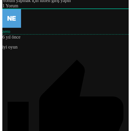
Yorum yapmak için lütfen giriş yapın
1
Yorum
zero
6 yıl önce
iyi oyun