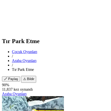
Tır Park Etme
Çocuk Oyunları
/
Araba Oyunları
/
Tır Park Etme
🔗
Paylaş
⚠️
Bildir
90%
11,837 kez oynandı
Araba Oyunları