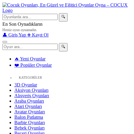
🔍
En Son Oynadıkların
Henüz oyun oynamadın.
👤 Giriş Yap
➕ Kayıt Ol
🔍
🔥 Yeni Oyunlar
❤️ Popüler Oyunlar
KATEGORİLER
3D Oyunlar
Aksiyon Oyunları
Alışveriş Oyunları
Araba Oyunları
Atari Oyunları
Avatar Oyunları
Balon Patlatma
Barbie Oyunları
Bebek Oyunları
Beceri Oyunları