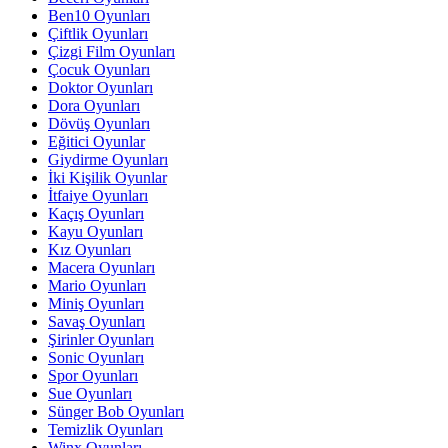
Ben10 Oyunları
Çiftlik Oyunları
Çizgi Film Oyunları
Çocuk Oyunları
Doktor Oyunları
Dora Oyunları
Dövüş Oyunları
Eğitici Oyunlar
Giydirme Oyunları
İki Kişilik Oyunlar
İtfaiye Oyunları
Kaçış Oyunları
Kayu Oyunları
Kız Oyunları
Macera Oyunları
Mario Oyunları
Miniş Oyunları
Savaş Oyunları
Şirinler Oyunları
Sonic Oyunları
Spor Oyunları
Sue Oyunları
Sünger Bob Oyunları
Temizlik Oyunları
Winx Oyunları