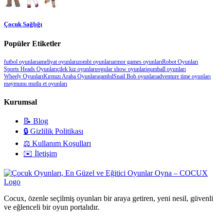
Çocuk Sağlığı
Popüler Etiketler
futbol oyunları
ameliyat oyunları
zombi oyunları
armor games oyunları
Robot Oyunları
Sports Heads Oyunları
çilek kız oyunları
regular show oyunlari
gumball oyunları
Wheely Oyunları
Kırmızı Araba Oyunları
gambıl
Snail Bob oyunları
adventure time oyunları
maymunu mutlu et oyunları
Kurumsal
📝 Blog
🔒 Gizlilik Politikası
⚖️ Kullanım Koşulları
✉️ İletişim
Cocux, özenle seçilmiş oyunları bir araya getiren, yeni nesil, güvenli
ve eğlenceli bir oyun portalıdır.