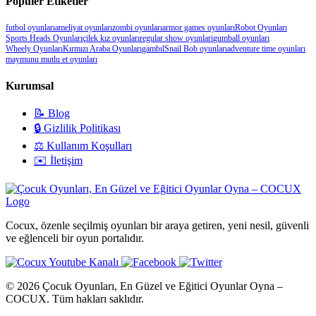
Popüler Etiketler
futbol oyunları
ameliyat oyunları
zombi oyunları
armor games oyunları
Robot Oyunları
Sports Heads Oyunları
çilek kız oyunları
regular show oyunlari
gumball oyunları
Wheely Oyunları
Kırmızı Araba Oyunları
gambıl
Snail Bob oyunları
adventure time oyunları
maymunu mutlu et oyunları
Kurumsal
📝 Blog
🔒 Gizlilik Politikası
⚖️ Kullanım Koşulları
✉️ İletişim
Cocux, özenle seçilmiş oyunları bir araya getiren, yeni nesil, güvenli
ve eğlenceli bir oyun portalıdır.
© 2026 Çocuk Oyunları, En Güzel ve Eğitici Oyunlar Oyna –
COCUX. Tüm hakları saklıdır.