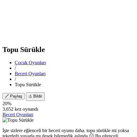
Topu Sürükle
Çocuk Oyunları
/
Beceri Oyunları
/
Topu Sürükle
🔗
Paylaş
⚠️
Bildir
20%
3,652 kez oynandı
Beceri Oyunları
İşte sizlere eğlenceli bir beceri oyunu daha. topu sürükle mi yoksa
tekerleği yuvarla mı desek bilemedik aslında 🙂 Bu eğenceli