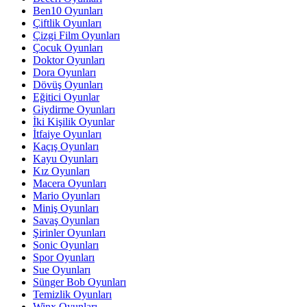
Ben10 Oyunları
Çiftlik Oyunları
Çizgi Film Oyunları
Çocuk Oyunları
Doktor Oyunları
Dora Oyunları
Dövüş Oyunları
Eğitici Oyunlar
Giydirme Oyunları
İki Kişilik Oyunlar
İtfaiye Oyunları
Kaçış Oyunları
Kayu Oyunları
Kız Oyunları
Macera Oyunları
Mario Oyunları
Miniş Oyunları
Savaş Oyunları
Şirinler Oyunları
Sonic Oyunları
Spor Oyunları
Sue Oyunları
Sünger Bob Oyunları
Temizlik Oyunları
Winx Oyunları