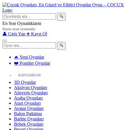
🔍
En Son Oynadıkların
Henüz oyun oynamadın.
👤 Giriş Yap
➕ Kayıt Ol
🔍
🔥 Yeni Oyunlar
❤️ Popüler Oyunlar
KATEGORİLER
3D Oyunlar
Aksiyon Oyunları
Alışveriş Oyunları
Araba Oyunları
Atari Oyunları
Avatar Oyunları
Balon Patlatma
Barbie Oyunları
Bebek Oyunları
Beceri Oyunları