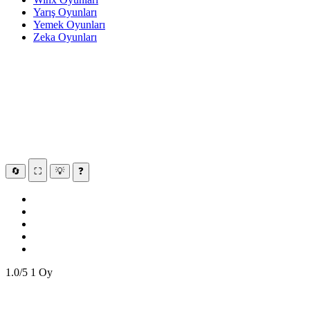
Yarış Oyunları
Yemek Oyunları
Zeka Oyunları
🔄
⛶
💡
❓
1.0/5
1 Oy