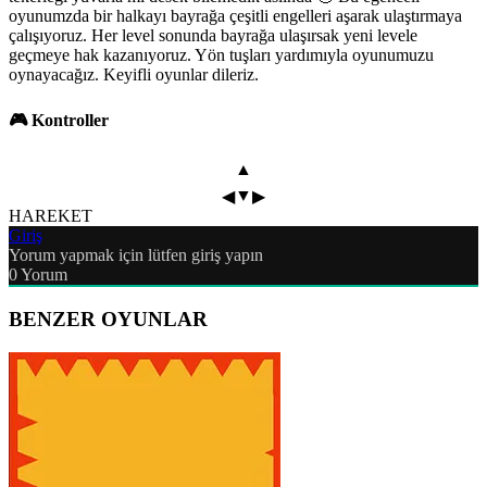
oyunumzda bir halkayı bayrağa çeşitli engelleri aşarak ulaştırmaya
çalışıyoruz. Her level sonunda bayrağa ulaşırsak yeni levele
geçmeye hak kazanıyoruz. Yön tuşları yardımıyla oyunumuzu
oynayacağız. Keyifli oyunlar dileriz.
🎮 Kontroller
▲
▼
◀
▶
HAREKET
Giriş
Yorum yapmak için lütfen giriş yapın
0
Yorum
BENZER OYUNLAR