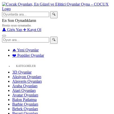
🔍
En Son Oynadıkların
Henüz oyun oynamadın.
👤 Giriş Yap
➕ Kayıt Ol
🔍
🔥 Yeni Oyunlar
❤️ Popüler Oyunlar
KATEGORİLER
3D Oyunlar
Aksiyon Oyunları
Alışveriş Oyunları
Araba Oyunları
Atari Oyunları
Avatar Oyunları
Balon Patlatma
Barbie Oyunları
Bebek Oyunları
Beceri Oyunları