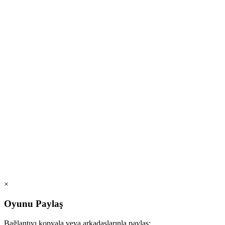
×
Oyunu Paylaş
Bağlantıyı kopyala veya arkadaşlarınla paylaş: