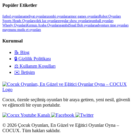
Popüler Etiketler
futbol oyunları
ameliyat oyunları
zombi oyunları
armor games oyunları
Robot Oyunları
Sports Heads Oyunları
çilek kız oyunları
regular show oyunlari
gumball oyunları
Wheely Oyunları
Kırmızı Araba Oyunları
gambıl
Snail Bob oyunları
adventure time oyunları
maymunu mutlu et oyunları
Kurumsal
📝 Blog
🔒 Gizlilik Politikası
⚖️ Kullanım Koşulları
✉️ İletişim
Cocux, özenle seçilmiş oyunları bir araya getiren, yeni nesil, güvenli
ve eğlenceli bir oyun portalıdır.
© 2026 Çocuk Oyunları, En Güzel ve Eğitici Oyunlar Oyna –
COCUX. Tüm hakları saklıdır.