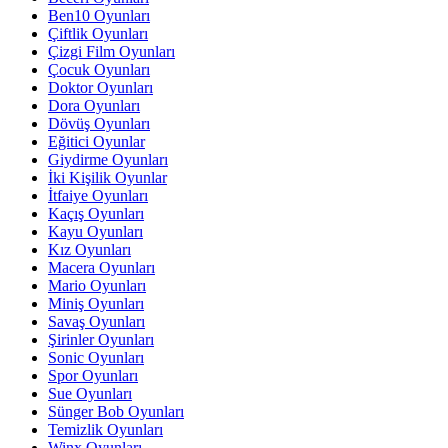
Ben10 Oyunları
Çiftlik Oyunları
Çizgi Film Oyunları
Çocuk Oyunları
Doktor Oyunları
Dora Oyunları
Dövüş Oyunları
Eğitici Oyunlar
Giydirme Oyunları
İki Kişilik Oyunlar
İtfaiye Oyunları
Kaçış Oyunları
Kayu Oyunları
Kız Oyunları
Macera Oyunları
Mario Oyunları
Miniş Oyunları
Savaş Oyunları
Şirinler Oyunları
Sonic Oyunları
Spor Oyunları
Sue Oyunları
Sünger Bob Oyunları
Temizlik Oyunları
Winx Oyunları