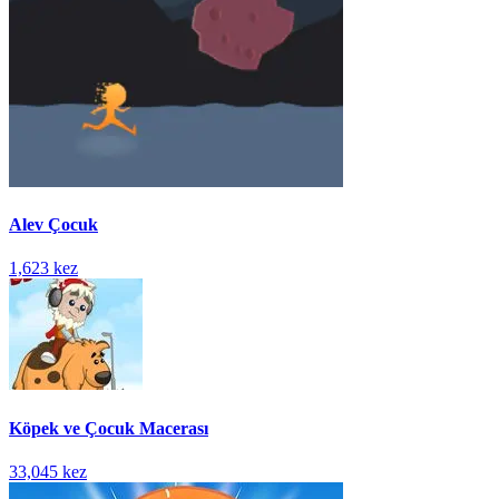
Alev Çocuk
1,623 kez
Köpek ve Çocuk Macerası
33,045 kez