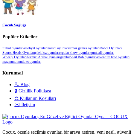
Çocuk Sağlığı
Popüler Etiketler
futbol oyunları
ameliyat oyunları
zombi oyunları
armor games oyunları
Robot Oyunları
Sports Heads Oyunları
çilek kız oyunları
regular show oyunlari
gumball oyunları
Wheely Oyunları
Kırmızı Araba Oyunları
gambıl
Snail Bob oyunları
adventure time oyunları
maymunu mutlu et oyunları
Kurumsal
📝 Blog
🔒 Gizlilik Politikası
⚖️ Kullanım Koşulları
✉️ İletişim
Cocux, özenle seçilmiş oyunları bir araya getiren, yeni nesil, güvenli