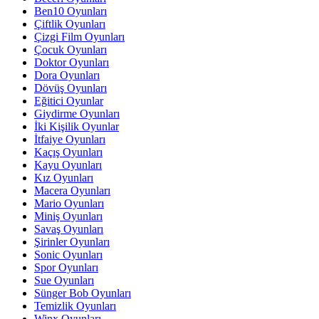
Ben10 Oyunları
Çiftlik Oyunları
Çizgi Film Oyunları
Çocuk Oyunları
Doktor Oyunları
Dora Oyunları
Dövüş Oyunları
Eğitici Oyunlar
Giydirme Oyunları
İki Kişilik Oyunlar
İtfaiye Oyunları
Kaçış Oyunları
Kayu Oyunları
Kız Oyunları
Macera Oyunları
Mario Oyunları
Miniş Oyunları
Savaş Oyunları
Şirinler Oyunları
Sonic Oyunları
Spor Oyunları
Sue Oyunları
Sünger Bob Oyunları
Temizlik Oyunları
Winx Oyunları