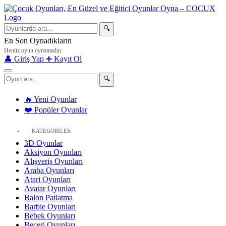
🔍
En Son Oynadıkların
Henüz oyun oynamadın.
👤 Giriş Yap
➕ Kayıt Ol
🔍
🔥 Yeni Oyunlar
❤️ Popüler Oyunlar
KATEGORİLER
3D Oyunlar
Aksiyon Oyunları
Alışveriş Oyunları
Araba Oyunları
Atari Oyunları
Avatar Oyunları
Balon Patlatma
Barbie Oyunları
Bebek Oyunları
Beceri Oyunları