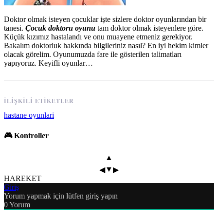
Doktor olmak isteyen çocuklar işte sizlere doktor oyunlarından bir
tanesi.
Çocuk doktoru oyunu
tam doktor olmak isteyenlere göre.
Küçük kızımız hastalandı ve onu muayene etmeniz gerekiyor.
Bakalım doktorluk hakkında bilgileriniz nasıl? En iyi hekim kimler
olacak görelim. Oyunumuzda fare ile gösterilen talimatları
yapıyoruz. Keyifli oyunlar…
İLIŞKILI ETIKETLER
hastane oyunlari
🎮 Kontroller
▲
▼
◀
▶
HAREKET
Giriş
Yorum yapmak için lütfen giriş yapın
0
Yorum