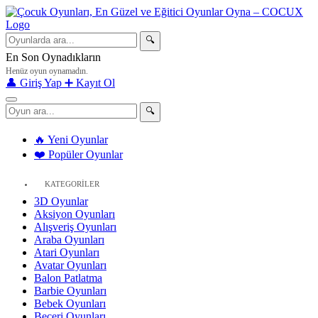
🔍
En Son Oynadıkların
Henüz oyun oynamadın.
👤 Giriş Yap
➕ Kayıt Ol
🔍
🔥 Yeni Oyunlar
❤️ Popüler Oyunlar
KATEGORİLER
3D Oyunlar
Aksiyon Oyunları
Alışveriş Oyunları
Araba Oyunları
Atari Oyunları
Avatar Oyunları
Balon Patlatma
Barbie Oyunları
Bebek Oyunları
Beceri Oyunları