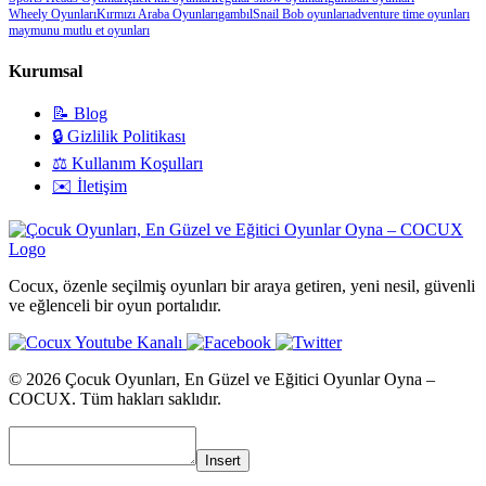
Wheely Oyunları
Kırmızı Araba Oyunları
gambıl
Snail Bob oyunları
adventure time oyunları
maymunu mutlu et oyunları
Kurumsal
📝 Blog
🔒 Gizlilik Politikası
⚖️ Kullanım Koşulları
✉️ İletişim
Cocux, özenle seçilmiş oyunları bir araya getiren, yeni nesil, güvenli
ve eğlenceli bir oyun portalıdır.
© 2026 Çocuk Oyunları, En Güzel ve Eğitici Oyunlar Oyna –
COCUX. Tüm hakları saklıdır.
Insert