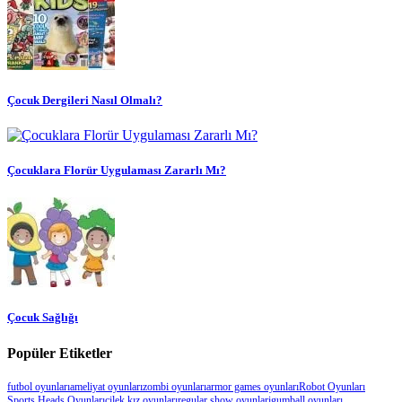
Çocuk Dergileri Nasıl Olmalı?
Çocuklara Florür Uygulaması Zararlı Mı?
Çocuk Sağlığı
Popüler Etiketler
futbol oyunları
ameliyat oyunları
zombi oyunları
armor games oyunları
Robot Oyunları
Sports Heads Oyunları
çilek kız oyunları
regular show oyunlari
gumball oyunları