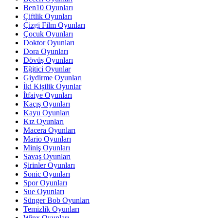
Ben10 Oyunları
Çiftlik Oyunları
Çizgi Film Oyunları
Çocuk Oyunları
Doktor Oyunları
Dora Oyunları
Dövüş Oyunları
Eğitici Oyunlar
Giydirme Oyunları
İki Kişilik Oyunlar
İtfaiye Oyunları
Kaçış Oyunları
Kayu Oyunları
Kız Oyunları
Macera Oyunları
Mario Oyunları
Miniş Oyunları
Savaş Oyunları
Şirinler Oyunları
Sonic Oyunları
Spor Oyunları
Sue Oyunları
Sünger Bob Oyunları
Temizlik Oyunları
Winx Oyunları