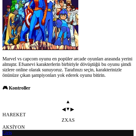
Marvel vs capcom oyunu en popüler arcade oyunları arasında yerini
almıştır. Efsanevi karakterlerin birbiriyle dövüştüğü bu oyunu şimdi
sizlere online olarak sunuyoruz. Tarafınızı seçin, karakterinizle
önünüze çıkan şampiyonları yok ederek oyunu bitirin.
🎮 Kontroller
▲
▼
◀
▶
HAREKET
Z
X
A
S
AKSİYON
Giriş