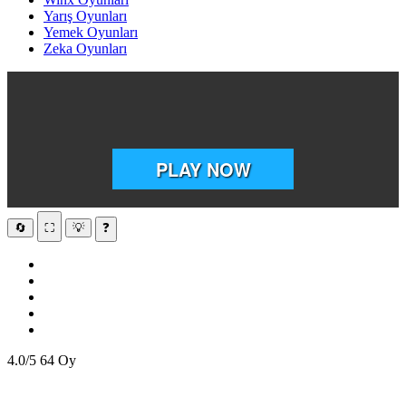
Yarış Oyunları
Yemek Oyunları
Zeka Oyunları
🔄
⛶
💡
❓
4.0/5
64 Oy