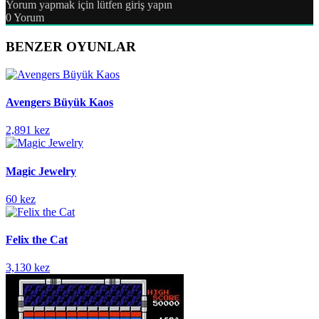
Yorum yapmak için lütfen giriş yapın
0
Yorum
BENZER OYUNLAR
Avengers Büyük Kaos
2,891 kez
Magic Jewelry
60 kez
Felix the Cat
3,130 kez