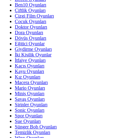
Ben10 Oyunları
Çiftlik Oyunları
Çizgi Film Oyunları
Çocuk Oyunları
Doktor Oyunları
Dora Oyunları
Dövüş Oyunları
Eğitici Oyunlar
Giydirme Oyunları
İki Kişilik Oyunlar
İtfaiye Oyunları
Kaçış Oyunları
Kayu Oyunları
Kız Oyunları
Macera Oyunları
Mario Oyunları
Miniş Oyunları
Savaş Oyunları
Şirinler Oyunları
Sonic Oyunları
Spor Oyunları
Sue Oyunları
Sünger Bob Oyunları
Temizlik Oyunları
Winx Oyunları