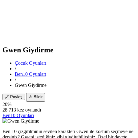
Gwen Giydirme
Çocuk Oyunları
/
Ben10 Oyunları
/
Gwen Giydirme
🔗
Paylaş
⚠️
Bildir
20%
28,713 kez oynandı
Ben10 Oyunları
Ben 10 çizgifilminin sevilen karakteri Gwen ile kostüm seçmeye ne
dersiniz? Gweni istediğiniz gibi giydirebilirsiniz. Özel bir davete