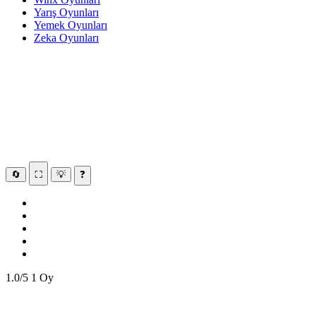
Yarış Oyunları
Yemek Oyunları
Zeka Oyunları
🔄
⛶
💡
❓
1.0/5
1 Oy