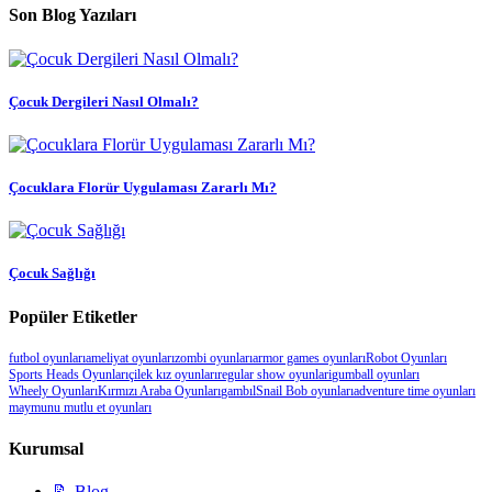
Son Blog Yazıları
Çocuk Dergileri Nasıl Olmalı?
Çocuklara Florür Uygulaması Zararlı Mı?
Çocuk Sağlığı
Popüler Etiketler
futbol oyunları
ameliyat oyunları
zombi oyunları
armor games oyunları
Robot Oyunları
Sports Heads Oyunları
çilek kız oyunları
regular show oyunlari
gumball oyunları
Wheely Oyunları
Kırmızı Araba Oyunları
gambıl
Snail Bob oyunları
adventure time oyunları
maymunu mutlu et oyunları
Kurumsal
📝 Blog