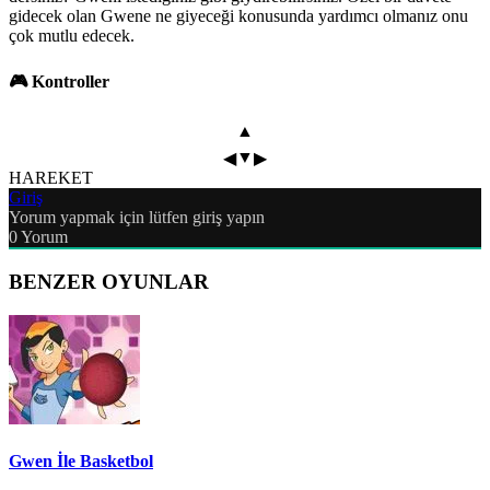
gidecek olan Gwene ne giyeceği konusunda yardımcı olmanız onu
çok mutlu edecek.
🎮 Kontroller
▲
▼
◀
▶
HAREKET
Giriş
Yorum yapmak için lütfen giriş yapın
0
Yorum
BENZER OYUNLAR
Gwen İle Basketbol