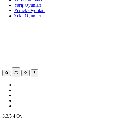
Yarış Oyunları
Yemek Oyunları
Zeka Oyunları
🔄
⛶
💡
❓
3.3/5
4 Oy