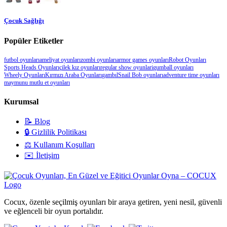
Çocuk Sağlığı
Popüler Etiketler
futbol oyunları
ameliyat oyunları
zombi oyunları
armor games oyunları
Robot Oyunları
Sports Heads Oyunları
çilek kız oyunları
regular show oyunlari
gumball oyunları
Wheely Oyunları
Kırmızı Araba Oyunları
gambıl
Snail Bob oyunları
adventure time oyunları
maymunu mutlu et oyunları
Kurumsal
📝 Blog
🔒 Gizlilik Politikası
⚖️ Kullanım Koşulları
✉️ İletişim
Cocux, özenle seçilmiş oyunları bir araya getiren, yeni nesil, güvenli
ve eğlenceli bir oyun portalıdır.