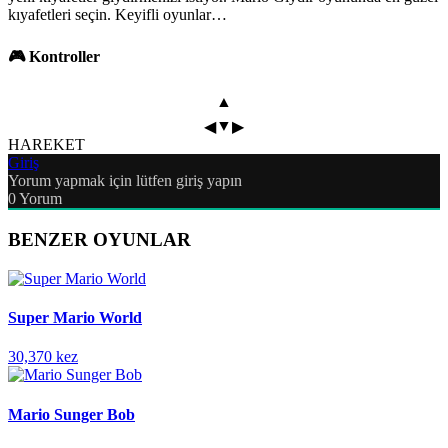
kıyafetleri seçin. Keyifli oyunlar…
🎮 Kontroller
▲
▼
◀
▶
HAREKET
Giriş
Yorum yapmak için lütfen giriş yapın
0
Yorum
BENZER OYUNLAR
Super Mario World
30,370 kez
Mario Sunger Bob