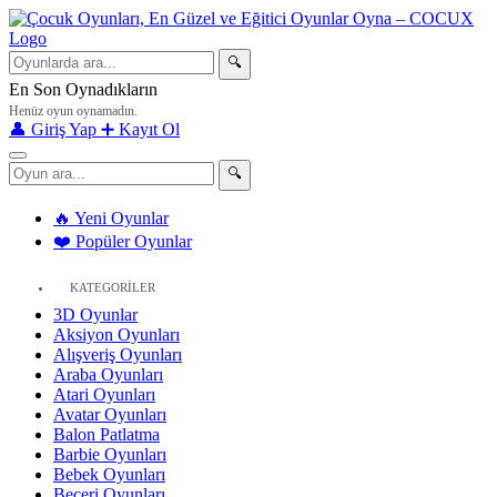
🔍
En Son Oynadıkların
Henüz oyun oynamadın.
👤 Giriş Yap
➕ Kayıt Ol
🔍
🔥 Yeni Oyunlar
❤️ Popüler Oyunlar
KATEGORİLER
3D Oyunlar
Aksiyon Oyunları
Alışveriş Oyunları
Araba Oyunları
Atari Oyunları
Avatar Oyunları
Balon Patlatma
Barbie Oyunları
Bebek Oyunları
Beceri Oyunları