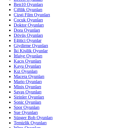
Ben10 Oyunları
Çiftlik Oyunları
Çizgi Film Oyunları
Çocuk Oyunları
Doktor Oyunları
Dora Oyunları
Dövüş Oyunları
Eğitici Oyunlar
Giydirme Oyunları
İki Kişilik Oyunlar
İtfaiye Oyunları
Kaçış Oyunları
Kayu Oyunları
Kız Oyunları
Macera Oyunları
Mario Oyunları
Miniş Oyunları
Savaş Oyunları
Şirinler Oyunları
Sonic Oyunları
Spor Oyunları
Sue Oyunları
Sünger Bob Oyunları
Temizlik Oyunları
Winx Oyunları